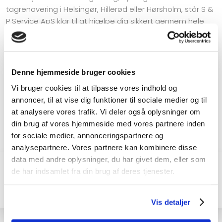
tagrenovering i Helsingør, Hillerød eller Hørsholm, står S &
P Service ApS klar til at hjælpe dig sikkert gennem hele
processen. Du får professionel rådgivning, solidt
håndværk og en løsning, der passer til din bolig.
Kontakt S & P Service ApS på telefon
23 20 25 61
eller
Denne hjemmeside bruger cookies
send en e-mail igennem vores kontaktformular. Så tager
Vi bruger cookies til at tilpasse vores indhold og
vi en snak om dit projekt og udarbejder et uforpligtende
annoncer, til at vise dig funktioner til sociale medier og til
tilbud. Vi hjælper dig trygt videre med professionel
at analysere vores trafik. Vi deler også oplysninger om
udskiftning af tag, nyt tag eller tagrenovering.
din brug af vores hjemmeside med vores partnere inden
for sociale medier, annonceringspartnere og
analysepartnere. Vores partnere kan kombinere disse
data med andre oplysninger, du har givet dem, eller som
de har indsamlet fra din brug af deres tjenester.
Vis detaljer