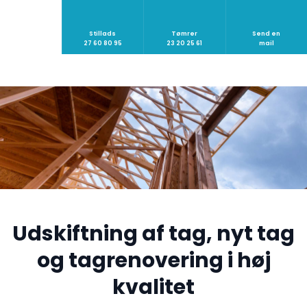
Stillads
Tømrer
Send en
​27 60 80 95
23 20 25 61
​mail
Udskiftning af tag, nyt tag
og tagrenovering i høj
kvalitet